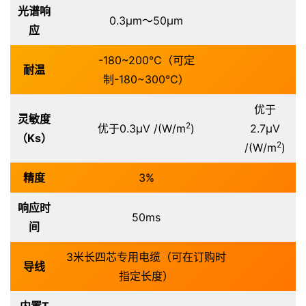
光谱响
0.3μm～50μm
应
-180~200℃（可定
耐温
制-180~300℃）
优于
灵敏度
2
优于0.3μV /(W/m
)
2.7μV
（Ks）
2
/(W/m
)
精度
3%
响应时
50ms
间
3米长四芯专用电缆（可在订购时
导线
指定长度）
内置T