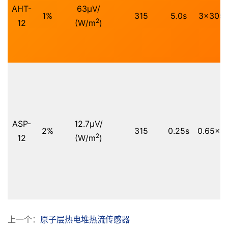
AHT-
63μV/
1%
315
5.0s
3x305
2
12
(W/m
)
ASP-
12.7μV/
2%
315
0.25s
0.65x3
2
12
(W/m
)
上一个：
原子层热电堆热流传感器