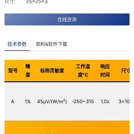
尺寸:
25×25×3
在线咨询
技术参数
资料&软件下载
精
工作温
响应
型号
标称灵敏度
尺寸
度
度℃
时间
2
A
1%
45μV/(W/m
)
-250~315
1.0s
3x101