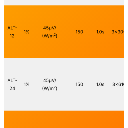
ALT-
45μV/
1%
150
1.0s
3x305
2
12
(W/m
)
ALT-
45μV/
1%
150
1.0s
3x610
2
24
(W/m
)